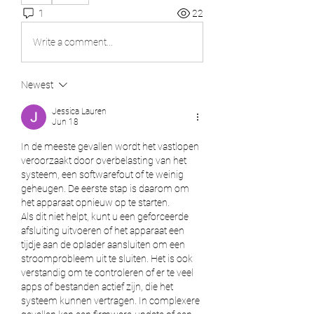
1
22
Write a comment...
Newest
Jessica Lauren
Jun 18
In de meeste gevallen wordt het vastlopen 
veroorzaakt door overbelasting van het 
systeem, een softwarefout of te weinig 
geheugen. De eerste stap is daarom om 
het apparaat opnieuw op te starten.
Als dit niet helpt, kunt u een geforceerde 
afsluiting uitvoeren of het apparaat een 
tijdje aan de oplader aansluiten om een ​​
stroomprobleem uit te sluiten. Het is ook 
verstandig om te controleren of er te veel 
apps of bestanden actief zijn, die het 
systeem kunnen vertragen. In complexere 