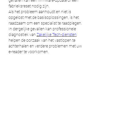
gevallen kan een firmware-update of een 
fabrieksreset nodig zijn.
Als het probleem aanhoudt en niet is 
opgelost met de basisoplossingen, is het 
raadzaam om een ​​specialist te raadplegen. 
In dergelijke gevallen kan professionele 
diagnostiek van 
Zakelijke Tech-diensten
helpen de oorzaak van het vastlopen te 
achterhalen en verdere problemen met uw 
e-reader te voorkomen.
Edited
Like
Reply
About
Welcome to the group! You can
connect with other members, ge
...
Read more
Members