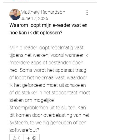
Matthew Richardson
June 17, 2026
Waarom loopt mijn e-reader vast en 
hoe kan ik dit oplossen?
Mijn e-reader loopt regelmatig vast 
tijdens het werken, vooral wanneer ik 
meerdere apps of bestanden open 
heb. Soms wordt het apparaat traag 
of loopt het helemaal vast, waardoor 
ik het geforceerd moet uitschakelen 
of de stekker in het stopcontact moet 
steken om mogelijke 
stroomproblemen uit te sluiten. Kan 
dit komen door overbelasting van het 
systeem, te weinig geheugen of een 
softwarefout?
0