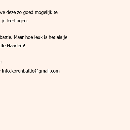
we deze zo goed mogelijk te
je leerlingen.
attle. Maar hoe leuk is het als je
tle Haarlem!
!
r
info.korenbattle@gmail.com