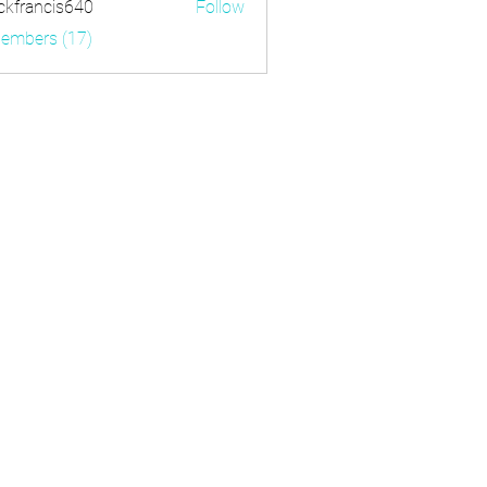
ckfrancis640
Follow
ancis640
Members (17)