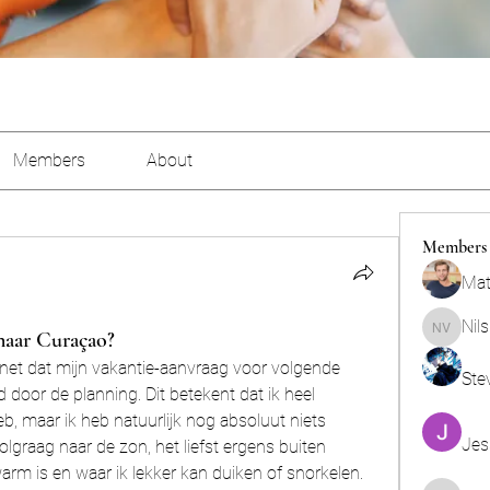
Members
About
Members
Mat
Nil
 naar Curaçao?
Nils Ver
net dat mijn vakantie-aanvraag voor volgende 
Ste
oor de planning. Dit betekent dat ik heel 
eb, maar ik heb natuurlijk nog absoluut niets 
Jes
olgraag naar de zon, het liefst ergens buiten 
m is en waar ik lekker kan duiken of snorkelen. 