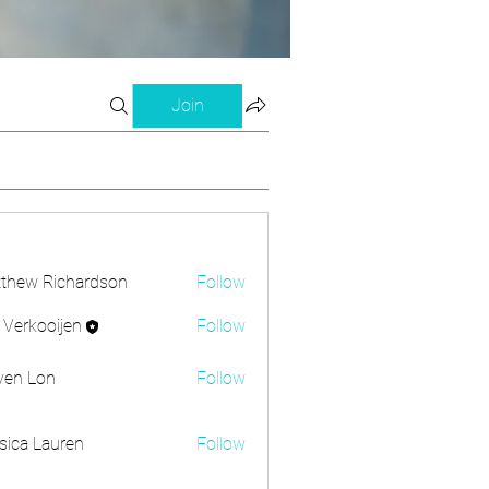
Join
thew Richardson
Follow
s Verkooijen
Follow
kooijen
ven Lon
Follow
sica Lauren
Follow