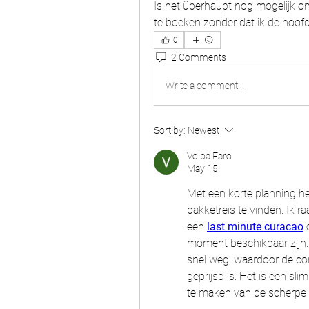
Is het überhaupt nog mogelijk o
te boeken zonder dat ik de hoofdp
0
2 Comments
Write a comment...
Sort by:
Newest
Volpa Faro
May 15
Met een korte planning he
pakketreis te vinden. Ik ra
een 
last minute curacao
 
moment beschikbaar zijn. 
snel weg, waardoor de com
geprijsd is. Het is een sli
te maken van de scherpe t