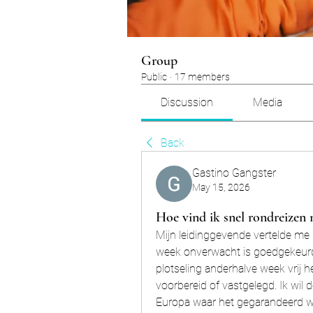
Group
Public
·
17 members
Discussion
Media
Back
Gastino Gangster
May 15, 2026
Hoe vind ik snel rondreizen
Mijn leidinggevende vertelde me 
week onverwacht is goedgekeurd d
plotseling anderhalve week vrij h
voorbereid of vastgelegd. Ik wil d
Europa waar het gegarandeerd war