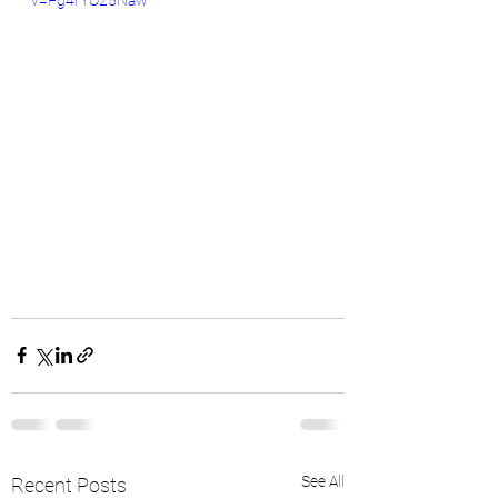
v=Fg4rYO25Naw
See All
Recent Posts