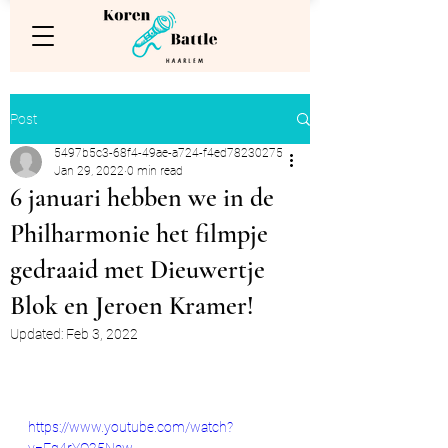
Post
5497b5c3-68f4-49ae-a724-f4ed78230275
Jan 29, 2022
0 min read
6 januari hebben we in de
Philharmonie het filmpje
gedraaid met Dieuwertje
Blok en Jeroen Kramer!
Updated:
Feb 3, 2022
https://www.youtube.com/watch?